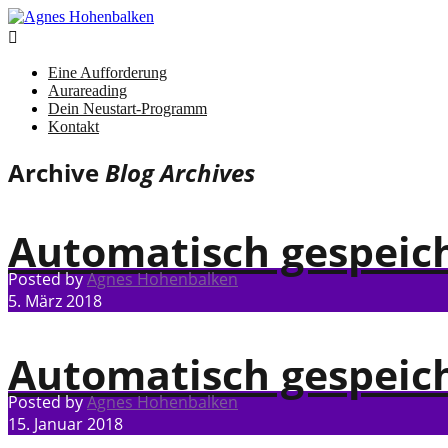

Eine Aufforderung
Aurareading
Dein Neustart-Programm
Kontakt
Archive
Blog Archives
Automatisch gespeic
Posted by
Agnes Hohenbalken
5. März 2018
Automatisch gespeic
Posted by
Agnes Hohenbalken
15. Januar 2018