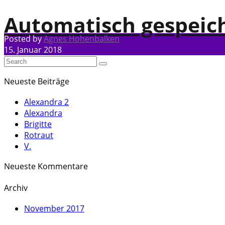
Automatisch gespeic
Posted by
Agnes Hohenbalken
15. Januar 2018
Neueste Beiträge
Alexandra 2
Alexandra
Brigitte
Rotraut
V.
Neueste Kommentare
Archiv
November 2017